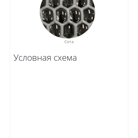
Сота
Условная схема