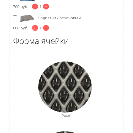
-
+
700
руб.
1
Подпятник резиновый
-
+
600
руб.
1
Форма ячейки
Ромб