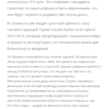
плотностью 16,5 гр/м. Это позволяет нам давать
гарантию на наши коврики и быть уверенными, что
они будут служить и радовать Вас очень долго.
В стоимость уже входит штатный крепеж к полу,
соответствующий Toyota Corolla Fielder E165 Hybrid
2012-2015, который предотвращает скольжение ковра
в процессе эксплуатации, что несомненно важно для
безопасности вождения.
По Вашему пожеланию мы можем сделать 3D форму для
зоны отдыха левой ноги, либо же сделать ее отдельным
язычком или оставить открытой. Задние коврики крепятся
между собой на липучках, что не дает им «бегать» по
салону, как это делают резиновые коврики.
Металлические шильдики-логотипы Toyota, привлекут
внимание и не оставят равнодушными Ваших пассажиров.
Подпятник устанавливается на специальные болты-
крепления и защищает ковер водителя от износа от
жесткой обуви (женские каблуки, военные берцы и т.д).
Хотите скидку – дадим ее автоматически при заказе