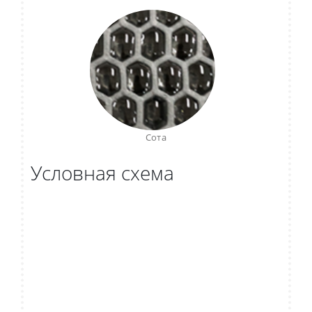
Сота
Условная схема