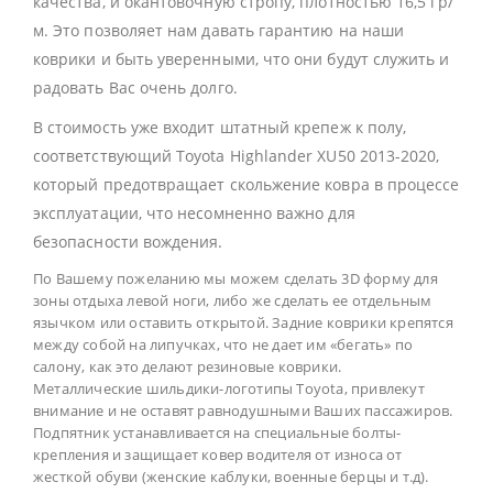
качества, и окантовочную стропу, плотностью 16,5 гр/
м. Это позволяет нам давать гарантию на наши
коврики и быть уверенными, что они будут служить и
радовать Вас очень долго.
В стоимость уже входит штатный крепеж к полу,
соответствующий Toyota Highlander XU50 2013-2020,
который предотвращает скольжение ковра в процессе
эксплуатации, что несомненно важно для
безопасности вождения.
По Вашему пожеланию мы можем сделать 3D форму для
зоны отдыха левой ноги, либо же сделать ее отдельным
язычком или оставить открытой. Задние коврики крепятся
между собой на липучках, что не дает им «бегать» по
салону, как это делают резиновые коврики.
Металлические шильдики-логотипы Toyota, привлекут
внимание и не оставят равнодушными Ваших пассажиров.
Подпятник устанавливается на специальные болты-
крепления и защищает ковер водителя от износа от
жесткой обуви (женские каблуки, военные берцы и т.д).