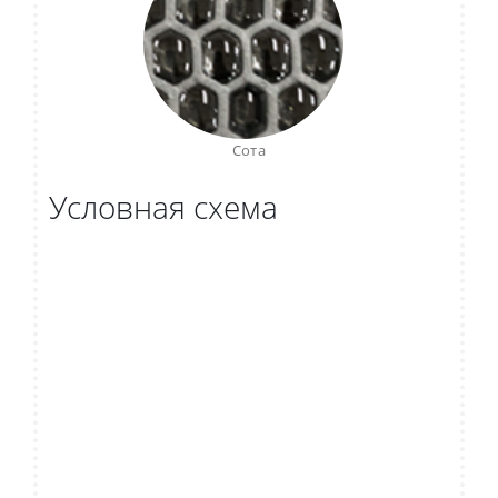
Сота
Условная схема