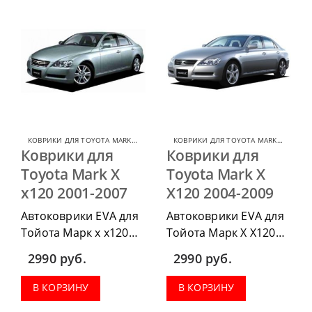
КОВРИКИ ДЛЯ TOYOTA MARK X
,
КОВРИКИ ДЛЯ TOYOTA
КОВРИКИ ДЛЯ TOYOTA MARK X
,
КОВРИ
Коврики для
Коврики для
Toyota Mark X
Toyota Mark X
x120 2001-2007
X120 2004-2009
Автоковрики EVA для
Автоковрики EVA для
Тойота Марк х х120
Тойота Марк Х Х120
2001-2007 можно
2004-2009 г.в. можно
2990
руб.
2990
руб.
п
риобрести в
приобрести в
комплектации:
комплектации:
В КОРЗИНУ
В КОРЗИНУ
водительский коврик,
водительский коврик,