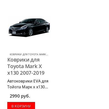
комплект передних, весь
комплект передних,
салон, коврик в
весь салон, коврик в
багажник.
багажник.
КОВРИКИ ДЛЯ TOYOTA MARK X
,
КОВРИКИ ДЛЯ TOYOTA
Коврики для
Toyota Mark X
x130 2007-2019
Автоковрики EVA для
Тойота Марк х х130
2007-2019 можно
2990
руб.
п
риобрести в
комплектации:
В КОРЗИНУ