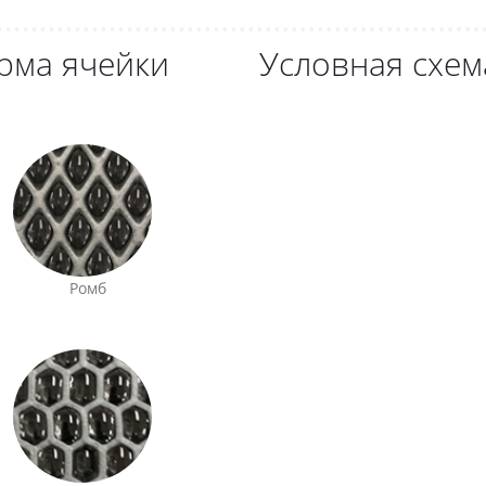
рма ячейки
Условная схем
Ромб