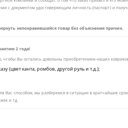
ортной компании и сообщат, о том что заказ прибыл и его можн
ии с документом удостоверяющим личность (паспорт) и получа
 вернуть непонравившийся товар без объяснения причин.
рантию 2 года!
о, чтобы Вы остались довольны приобретением наших ковриков.
у (цвет канта, ромбов, другой руль и т.д.);
я Вас способом, мы разберемся в ситуации в кратчайшие срок
жек и тд.