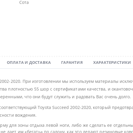
Сота
ОПЛАТА И ДОСТАВКА
ГАРАНТИЯ
ХАРАКТЕРИСТИКИ
 2002-2020. При изготовлении мы используем материалы исклю
тва плотностью 55 шор с сертификатами качества, и окантовочн
еренными, что они будут служить и радовать Вас очень долго.
 соответствующий Toyota Succeed 2002-2020, который предотв
асности вождения.
му для зоны отдыха левой ноги, либо же сделать ее отдельн
не дает им «бегать» по салону, как это делают резиновые ков