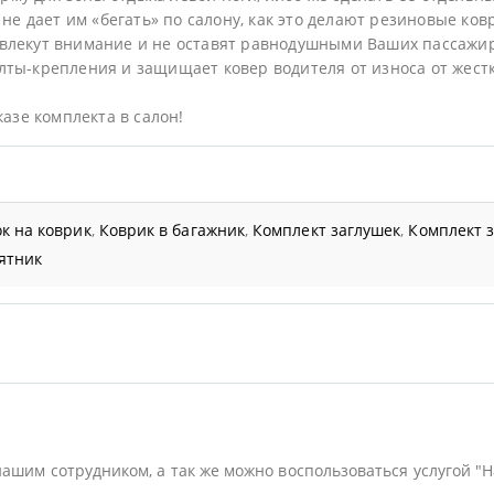
не дает им «бегать» по салону, как это делают резиновые ков
влекут внимание и не оставят равнодушными Ваших пассажи
ты-крепления и защищает ковер водителя от износа от жестк
казе комплекта в салон!
к на коврик
,
Коврик в багажник
,
Комплект заглушек
,
Комплект 
ятник
нашим сотрудником, а так же можно воспользоваться услугой "