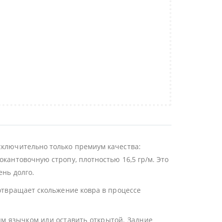
сключительно только премиум качества:
окантовочную стропу, плотностью 16,5 гр/м. Это
ень долго.
дотвращает скольжение ковра в процессе
ым язычком или оставить открытой. Задние