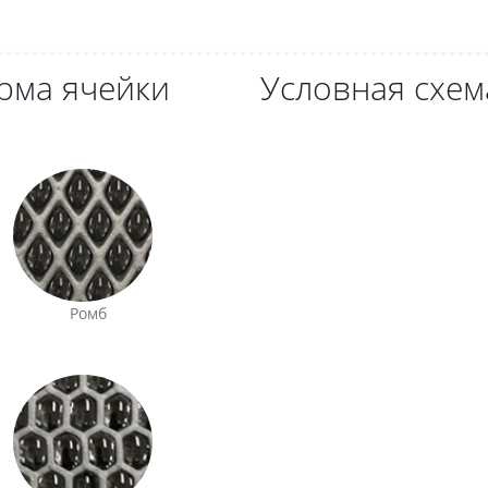
рма ячейки
Условная схем
Ромб