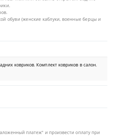
рики.
ров.
ой обуви (женские каблуки, военные берцы и
задних ковриков
,
Комплект ковриков в салон
,
Наложенный платеж" и произвести оплату при