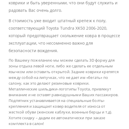
коврики и быть уверенными, что они будут служить и
радовать Вас очень долго.
В стоимость уже входит штатный крепеж к полу,
соответствующий Toyota Tundra XK50 2006-2020,
который предотвращает скольжение ковра в процессе
эксплуатации, что несомненно важно для
безопасности вождения.
По Вашему пожеланию мы можем сделать 3D форму для
зоны отдыха левой ноги, либо же сделать ее отдельным
язычком или оставить открытой. Задние коврики крепятся
между собой на липучках, что не дает им «бегать» по
салону, как это делают резиновые коврики.
Металлические шильдики-логотипы Toyota, привлекут
внимание и не оставят равнодушными Ваших пассажиров.
Подпятник устанавливается на специальные болты-
крепления и защищает ковер водителя от износа от
жесткой обуви (женские каблуки, военные берцы и т.д).
Хотите скидку – дадим ее автоматически при заказе
комплекта в салон!