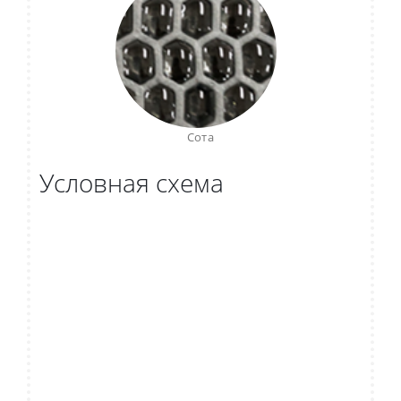
Сота
Условная схема