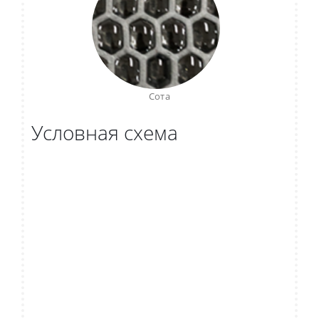
Сота
Условная схема