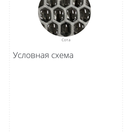
Сота
Условная схема