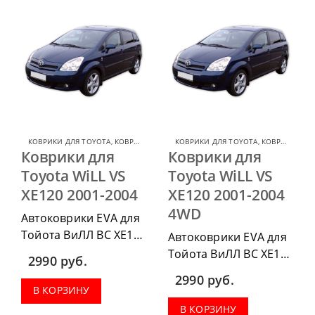
КОВРИКИ ДЛЯ TOYOTA
,
КОВРИКИ ДЛЯ TOYOTA WILL VS
КОВРИКИ ДЛЯ TOYOTA
,
КОВРИКИ ДЛЯ TOYOTA WILL VS
Коврики для
Коврики для
Toyota WiLL VS
Toyota WiLL VS
XE120 2001-2004
XE120 2001-2004
4WD
Автоковрики EVA для
Тойота ВиЛЛ ВС ХЕ120
Автоковрики EVA для
2001-2004 можно
Тойота ВиЛЛ ВС ХЕ120
2990
руб.
приобрести в
2001-2004 можно
2990
руб.
комплектации:
приобрести в
В КОРЗИНУ
водительский коврик,
комплектации:
В КОРЗИНУ