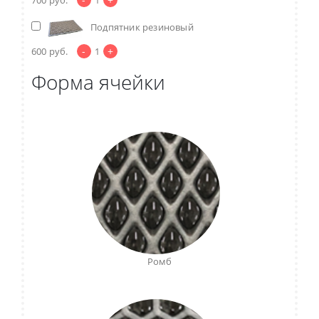
Подпятник резиновый
-
+
600
руб.
1
Форма ячейки
Ромб