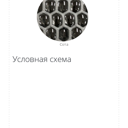
Сота
Условная схема