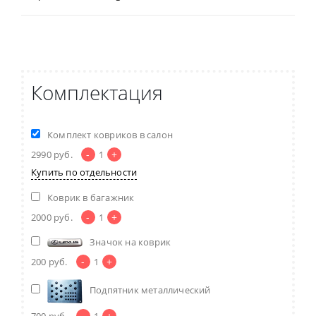
Комплектация
Комплект ковриков в салон
-
+
2990
руб.
1
Купить по отдельности
Коврик в багажник
-
+
2000
руб.
1
Значок на коврик
-
+
200
руб.
1
Подпятник металлический
-
+
700
руб.
1