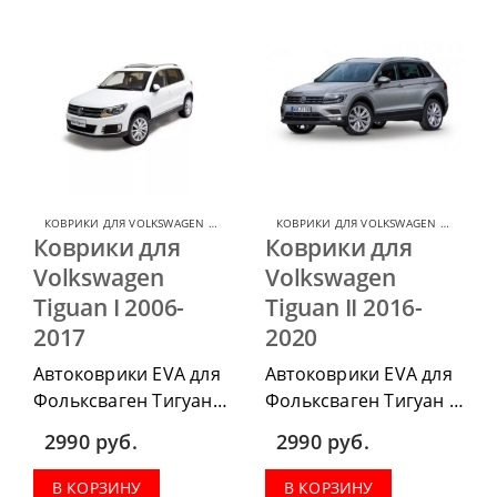
КОВРИКИ ДЛЯ VOLKSWAGEN TIGUAN
,
КОВРИКИ ДЛЯ VOLKSWAGEN
КОВРИКИ ДЛЯ VOLKSWAGEN TIGUAN
,
К
Коврики для
Коврики для
Volkswagen
Volkswagen
Tiguan I 2006-
Tiguan II 2016-
2017
2020
Автоковрики EVA для
Автоковрики EVA для
Фольксваген Тигуан
Фольксваген Тигуан 2
2006-2017 можно
2016-2020 можно
2990
руб.
2990
руб.
приобрести в
приобрести в
комплектации:
комплектации:
В КОРЗИНУ
В КОРЗИНУ