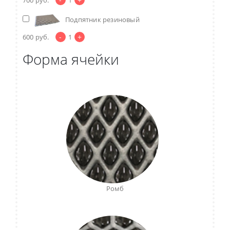
Подпятник резиновый
-
+
600
руб.
1
Форма ячейки
Ромб