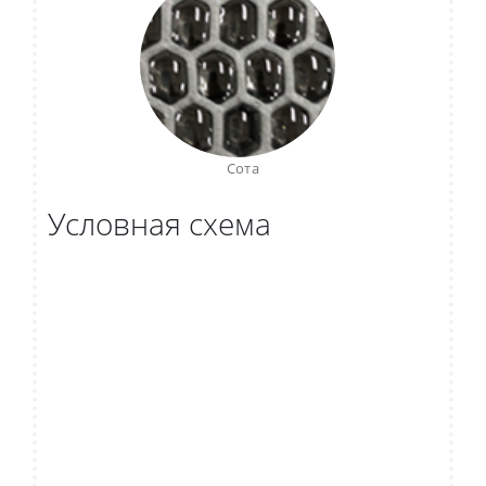
Сота
Условная схема