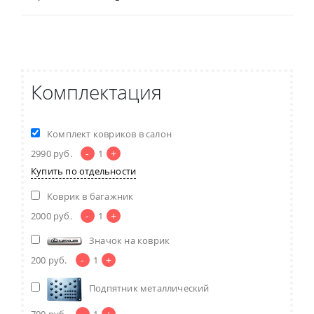
Комплектация
Комплект ковриков в салон
-
+
2990
руб.
1
Купить по отдельности
Коврик в багажник
-
+
2000
руб.
1
Значок на коврик
-
+
200
руб.
1
Подпятник металлический
-
+
700
руб.
1