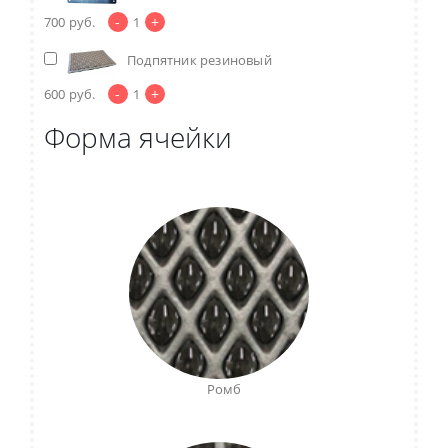
-
+
700
руб.
1
Подпятник резиновый
-
+
600
руб.
1
Форма ячейки
Ромб