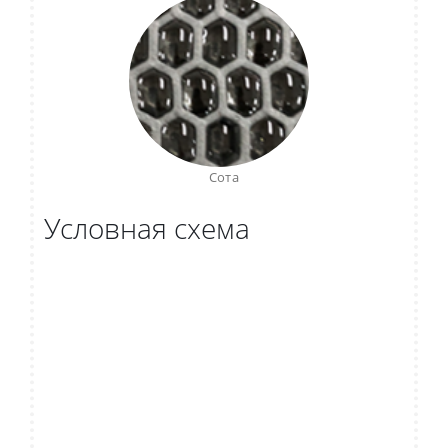
Сота
Условная схема