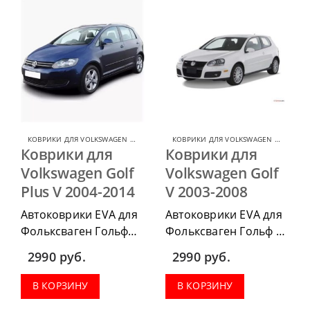
КОВРИКИ ДЛЯ VOLKSWAGEN GOLF
,
КОВРИКИ ДЛЯ VOLKSWAGEN
КОВРИКИ ДЛЯ VOLKSWAGEN GOLF
,
КОВ
Коврики для
Коврики для
Volkswagen Golf
Volkswagen Golf
Plus V 2004-2014
V 2003-2008
Автоковрики EVA для
Автоковрики EVA для
Фольксваген Гольф
Фольксваген Гольф 5
Плюс 5 2004-2014
2003-2008 можно
2990
руб.
2990
руб.
можно приобрести в
приобрести в
комплектации:
комплектации:
В КОРЗИНУ
В КОРЗИНУ
водительский коврик,
водительский коврик,