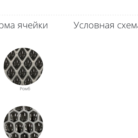
рма ячейки
Условная схем
Ромб