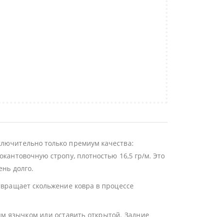
ключительно только премиум качества:
окантовочную стропу, плотностью 16,5 гр/м. Это
ень долго.
отвращает скольжение ковра в процессе
ым язычком или оставить открытой. Задние