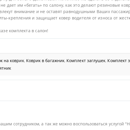
не дает им «бегать» по салону, как это делают резиновые ков
влекут внимание и не оставят равнодушными Ваших пассажир
ты-крепления и защищает ковер водителя от износа от жестк
казе комплекта в салон!
к на коврик
,
Коврик в багажник
,
Комплект заглушек
,
Комплект 
ятник
нашим сотрудником, а так же можно воспользоваться услугой "