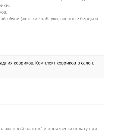
рики.
ов.
ой обуви (женские каблуки, военные берцы и
задних ковриков
,
Комплект ковриков в салон
,
Наложенный платеж" и произвести оплату при