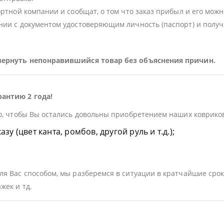
ортной компании и сообщат, о том что заказ прибыл и его можн
ии с документом удостоверяющим личность (паспорт) и получа
 вернуть непонравившийся товар без объяснения причин.
рантию 2 года!
о, чтобы Вы остались довольны приобретением наших ковриков.
у (цвет канта, ромбов, другой руль и т.д.);
я Вас способом, мы разберемся в ситуации в кратчайшие срок
жек и тд.