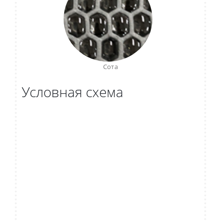
Сота
Условная схема