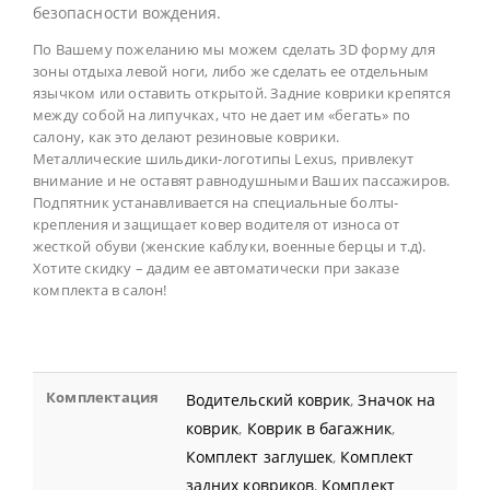
безопасности вождения.
По Вашему пожеланию мы можем сделать 3D форму для
зоны отдыха левой ноги, либо же сделать ее отдельным
язычком или оставить открытой. Задние коврики крепятся
между собой на липучках, что не дает им «бегать» по
салону, как это делают резиновые коврики.
Металлические шильдики-логотипы Lexus, привлекут
внимание и не оставят равнодушными Ваших пассажиров.
Подпятник устанавливается на специальные болты-
крепления и защищает ковер водителя от износа от
жесткой обуви (женские каблуки, военные берцы и т.д).
Хотите скидку – дадим ее автоматически при заказе
комплекта в салон!
Комплектация
Водительский коврик
,
Значок на
коврик
,
Коврик в багажник
,
Комплект заглушек
,
Комплект
задних ковриков
,
Комплект