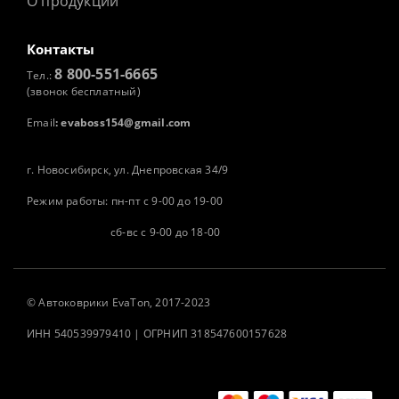
О продукции
Контакты
8 800-551-6665
Тел.:
(звонок бесплатный)
Email
:
evaboss154@gmail.com
г. Новосибирск, ул. Днепровская 34/9
Режим работы: пн-пт с 9-00 до 19-00
сб-вс с 9-00 до 18-00
©
Автоковрики
EvaTon, 2017-2023
ИНН 540539979410 | ОГРНИП 318547600157628