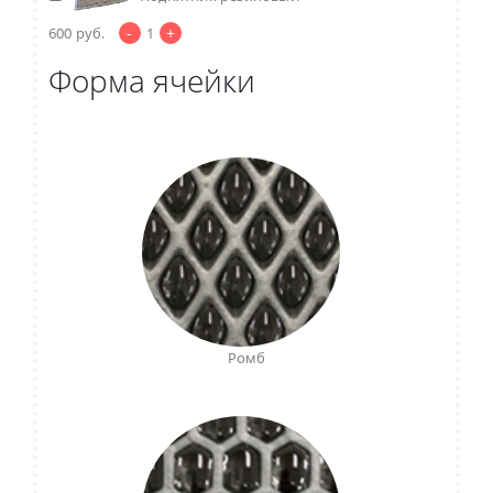
-
+
600
руб.
1
Форма ячейки
Ромб