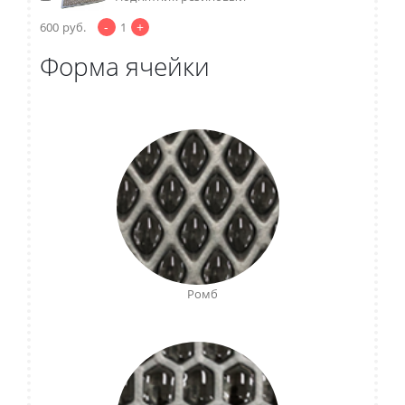
-
+
600
руб.
1
Форма ячейки
Ромб