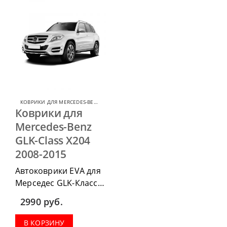
КОВРИКИ ДЛЯ MERCEDES-BENZ GLK
,
КОВРИКИ ДЛЯ MERCEDES
Коврики для
Mercedes-Benz
GLK-Class X204
2008-2015
Автоковрики EVA для
Мерседес GLK-Класс
x204 2008-2015 г.в.
2990
руб.
можно приобрести в
комплектации:
В КОРЗИНУ