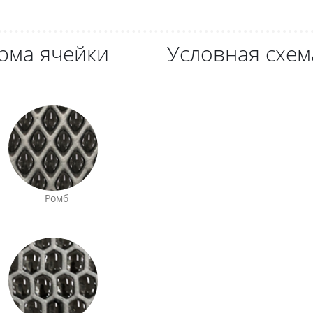
рма ячейки
Условная схем
Ромб