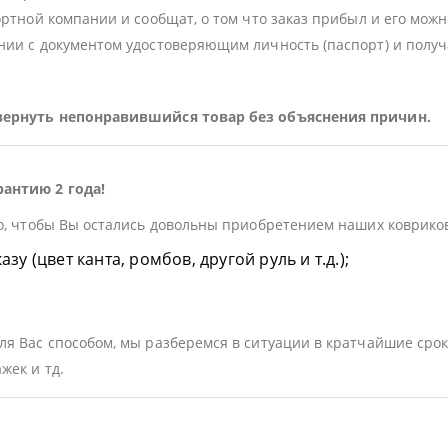
ортной компании и сообщат, о том что заказ прибыл и его можн
ии с документом удостоверяющим личность (паспорт) и получа
 вернуть непонравившийся товар без объяснения причин.
рантию 2 года!
о, чтобы Вы остались довольны приобретением наших ковриков.
у (цвет канта, ромбов, другой руль и т.д.);
я Вас способом, мы разберемся в ситуации в кратчайшие срок
жек и тд.