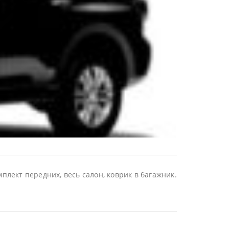
плект передних, весь салон, коврик в багажник.