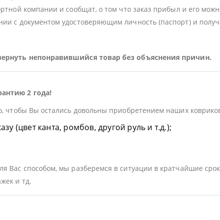
ортной компании и сообщат, о том что заказ прибыл и его можн
ии с документом удостоверяющим личность (паспорт) и получа
 вернуть непонравившийся товар без объяснения причин.
рантию 2 года!
о, чтобы Вы остались довольны приобретением наших ковриков.
у (цвет канта, ромбов, другой руль и т.д.);
я Вас способом, мы разберемся в ситуации в кратчайшие срок
жек и тд.