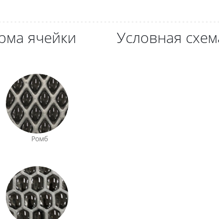
рма ячейки
Условная схем
Ромб