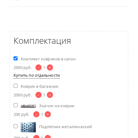
Комплектация
Комплект ковриков в салон
-
+
2990
руб.
1
Купить по отдельности
Коврик в багажник
-
+
2000
руб.
1
Значок на коврик
-
+
200
руб.
1
Подпятник металлический
-
+
700
руб.
1