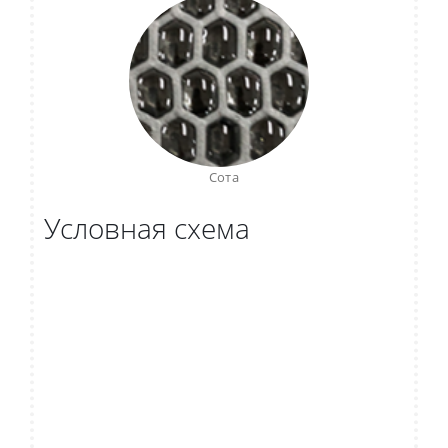
Сота
Условная схема