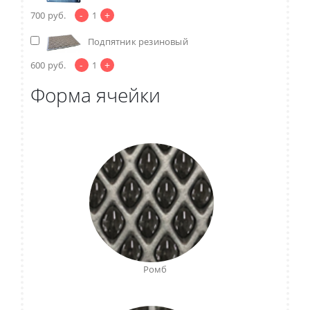
-
+
700
руб.
1
Подпятник резиновый
-
+
600
руб.
1
Форма ячейки
Ромб