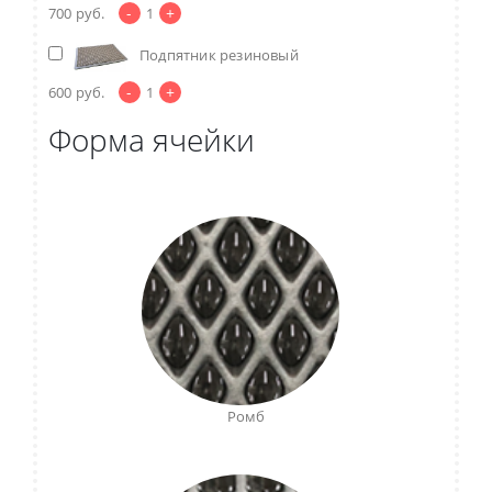
-
+
700
руб.
1
Подпятник резиновый
-
+
600
руб.
1
Форма ячейки
Ромб