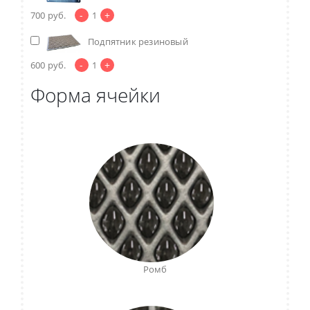
-
+
700
руб.
1
Подпятник резиновый
-
+
600
руб.
1
Форма ячейки
Ромб