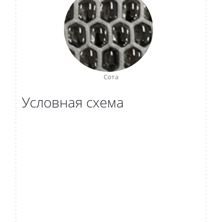
Сота
Условная схема