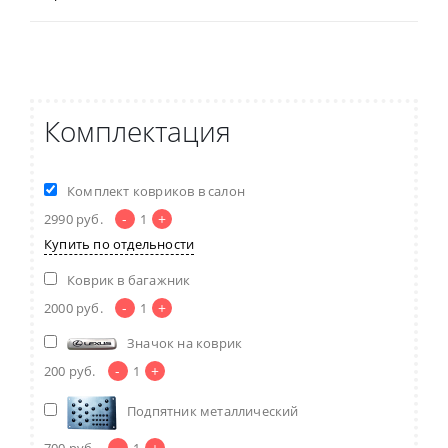
Комплектация
Комплект ковриков в салон
-
+
2990
руб.
1
Купить по отдельности
Коврик в багажник
-
+
2000
руб.
1
Значок на коврик
-
+
200
руб.
1
Подпятник металлический
-
+
700
руб.
1