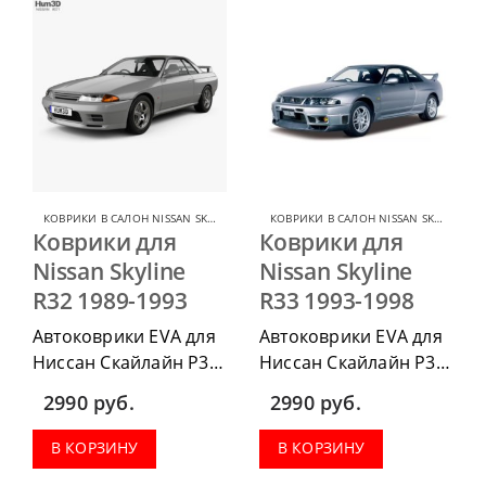
КОВРИКИ В САЛОН NISSAN SKYLINE
,
КОВРИКИ В САЛОН ДЛЯ NISSAN
КОВРИКИ В САЛОН NISSAN SKYLINE
,
КО
Коврики для
Коврики для
Nissan Skyline
Nissan Skyline
R32 1989-1993
R33 1993-1998
Автоковрики EVA для
Автоковрики EVA для
Ниссан Скайлайн Р32
Ниссан Скайлайн Р33
1989-1993 можно
1993-1998 можно
2990
руб.
2990
руб.
приобрести в
приобрести в
комплектации:
комплектации:
В КОРЗИНУ
В КОРЗИНУ
водительский коврик,
водительский коврик,