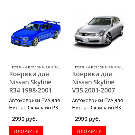
комплект передних,
комплект передних,
весь салон, коврик в
весь салон, коврик в
багажник.
багажник.
КОВРИКИ В САЛОН NISSAN SKYLINE
,
КОВРИКИ В САЛОН ДЛЯ NISSAN
КОВРИКИ В САЛОН NISSAN SKYLINE
,
КО
Коврики для
Коврики для
Nissan Skyline
Nissan Skyline
R34 1998-2001
V35 2001-2007
Автоковрики EVA для
Автоковрики EVA для
Ниссан Скайлайн Р34
Ниссан Скайлайн В35
1998-2001 можно
2001-2007 можно
2990
руб.
2990
руб.
приобрести в
приобрести в
комплектации:
комплектации:
В КОРЗИНУ
В КОРЗИНУ