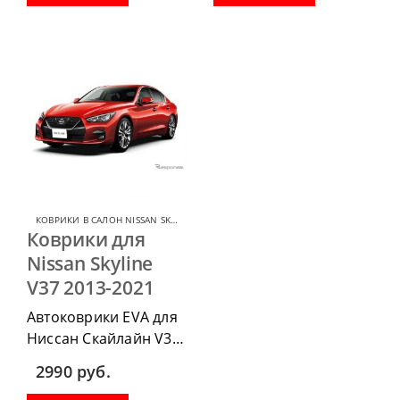
водительский коврик,
водительский коврик,
комплект передних,
комплект передних,
весь салон, коврик в
весь салон, коврик в
багажник.
багажник.
КОВРИКИ В САЛОН NISSAN SKYLINE
,
КОВРИКИ В САЛОН ДЛЯ NISSAN
Коврики для
Nissan Skyline
V37 2013-2021
Автоковрики EVA для
Ниссан Скайлайн V37
2013-2021 можно
2990
руб.
приобрести в