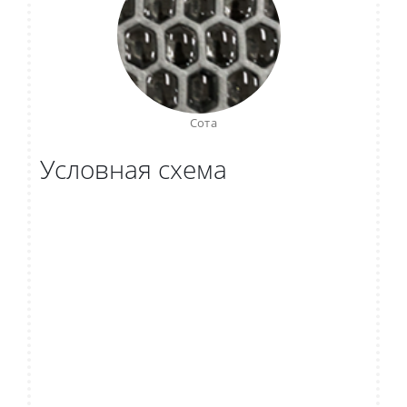
Сота
Условная схема