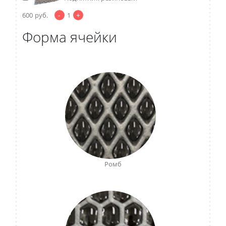
-
+
600
руб.
1
Форма ячейки
Ромб