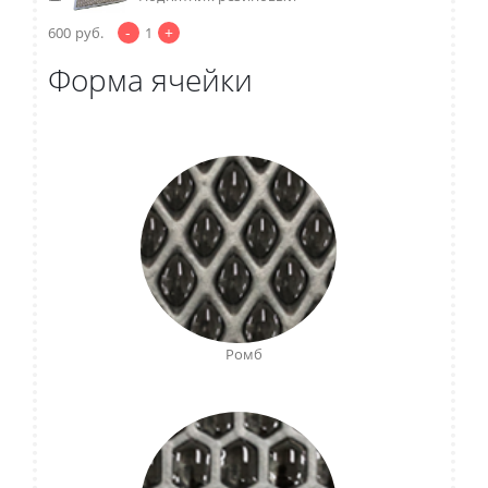
-
+
600
руб.
1
Форма ячейки
Ромб