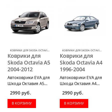
КОВРИКИ ДЛЯ SKODA OCTAVIA
,
КОВРИКИ ДЛЯ SKODA
КОВРИКИ ДЛЯ SKODA OCTAVIA
,
КОВРИ
Коврики для
Коврики для
Skoda Octavia A5
Skoda Octavia А4
2004-2012
1996-2004
Автоковрики EVA для
Автоковрики EVA для
Шкода Октавия А5
Шкода Октавия А4
2004-2012, можно
1996-2004, можно
2990
руб.
2990
руб.
приобрести в
приобрести в
комплектации:
комплектации:
В КОРЗИНУ
В КОРЗИНУ
водительский коврик,
водительский коврик,