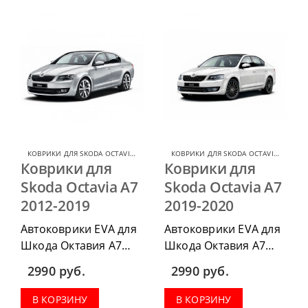
комплект передних,
комплект передних,
коврики в салон,
коврики в салон,
коврик в багажник.
коврик в багажник.
КОВРИКИ ДЛЯ SKODA OCTAVIA
,
КОВРИКИ ДЛЯ SKODA
КОВРИКИ ДЛЯ SKODA OCTAVIA
,
КОВРИ
Коврики для
Коврики для
Skoda Octavia А7
Skoda Octavia А7
2012-2019
2019-2020
Автоковрики EVA для
Автоковрики EVA для
Шкода Октавия А7
Шкода Октавия А7
2012-2019, можно
2019-2020 можно
2990
руб.
2990
руб.
приобрести в
приобрести в
комплектации:
комплектации:
В КОРЗИНУ
В КОРЗИНУ