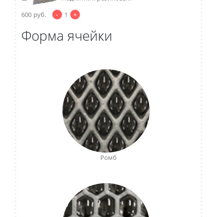
-
+
600
руб.
1
Форма ячейки
Ромб