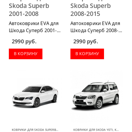
Skoda Superb
Skoda Superb
2001-2008
2008-2015
Автоковрики EVA для
Автоковрики EVA для
Шкода Суперб 2001-
Шкода Суперб 2008-
2008 можно
2015 можно
2990
руб.
2990
руб.
приобрести в
приобрести в
комплектации:
комплектации:
В КОРЗИНУ
В КОРЗИНУ
водительский коврик,
водительский коврик,
комплект передних,
комплект передних,
коврики в салон,
коврики в салон,
коврик в багажник.
коврик в багажник.
КОВРИКИ ДЛЯ SKODA SUPERB
,
КОВРИКИ ДЛЯ SKODA
КОВРИКИ ДЛЯ SKODA YETI
,
КОВРИКИ ДЛЯ SKODA