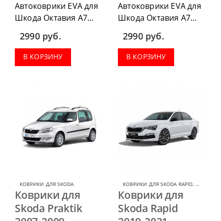
Автоковрики EVA для
Автоковрики EVA для
Шкода Октавия А7
Шкода Октавия А7
2012-2019, можно
2019-2020 можно
2990
руб.
2990
руб.
приобрести в
приобрести в
комплектации:
комплектации:
В КОРЗИНУ
В КОРЗИНУ
водительский коврик,
водительский коврик,
комплект передних,
комплект передних,
коврики в салон,
коврики в салон,
коврик в багажник.
коврик в багажник.
КОВРИКИ ДЛЯ SKODA
КОВРИКИ ДЛЯ SKODA RAPID
,
КОВРИКИ 
Коврики для
Коврики для
Skoda Praktik
Skoda Rapid