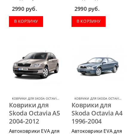
2020, можно
2020, можно
2990
руб.
2990
руб.
приобрести в
приобрести в
комплектации:
комплектации:
В КОРЗИНУ
В КОРЗИНУ
водительский коврик,
водительский коврик,
комплект передних,
комплект передних,
коврики в салон,
коврики в салон,
коврик в багажник.
коврик в багажник.
КОВРИКИ ДЛЯ SKODA OCTAVIA
,
КОВРИКИ ДЛЯ SKODA
КОВРИКИ ДЛЯ SKODA OCTAVIA
,
КОВРИ
Коврики для
Коврики для
Skoda Octavia A5
Skoda Octavia А4
2004-2012
1996-2004
Автоковрики EVA для
Автоковрики EVA для