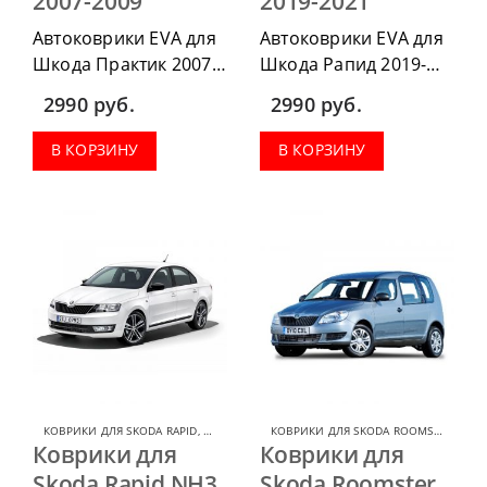
2007-2009
2019-2021
Автоковрики EVA для
Автоковрики EVA для
Шкода Практик 2007-
Шкода Рапид 2019-
2009 можно
2020 можно
2990
руб.
2990
руб.
приобрести в
приобрести в
комплектации:
комплектации:
В КОРЗИНУ
В КОРЗИНУ
водительский коврик,
водительский коврик,
комплект передних,
комплект передних,
коврики в салон,
коврики в салон,
коврик в багажник.
коврик в багажник.
КОВРИКИ ДЛЯ SKODA RAPID
,
КОВРИКИ ДЛЯ SKODA
КОВРИКИ ДЛЯ SKODA ROOMSTER
,
КОВ
Коврики для
Коврики для
Skoda Rapid NH3
Skoda Roomster