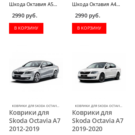
Шкода Октавия А5
Шкода Октавия А4
2004-2012, можно
1996-2004, можно
2990
руб.
2990
руб.
приобрести в
приобрести в
комплектации:
комплектации:
В КОРЗИНУ
В КОРЗИНУ
водительский коврик,
водительский коврик,
комплект передних,
комплект передних,
коврики в салон,
коврики в салон,
коврик в багажник.
коврик в багажник.
КОВРИКИ ДЛЯ SKODA OCTAVIA
,
КОВРИКИ ДЛЯ SKODA
КОВРИКИ ДЛЯ SKODA OCTAVIA
,
КОВРИ
Коврики для
Коврики для
Skoda Octavia А7
Skoda Octavia А7
2012-2019
2019-2020