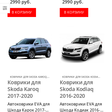
2990
руб.
2990
руб.
приобрести в
приобрести в
комплектации:
комплектации:
В КОРЗИНУ
В КОРЗИНУ
водительский коврик,
водительский коврик,
комплект передних,
комплект передних,
коврики в салон,
коврики в салон,
коврик в багажник.
коврик в багажник.
КОВРИКИ ДЛЯ SKODA KAROQ
,
КОВРИКИ ДЛЯ SKODA
КОВРИКИ ДЛЯ SKODA KODIAQ
,
КОВРИК
Коврики для
Коврики для
Skoda Karoq
Skoda Kodiaq
2017-2020
2016-2020
Автоковрики EVA для
Автоковрики EVA для
Шкода Карок 2017-
Шкода Кодиак 2016-