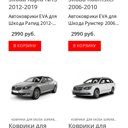
2012-2019
2006-2010
Автоковрики EVA для
Автоковрики EVA для
Шкода Рапид 2012-
Шкода Румстер 2006-
2019 можно
2010 можно
2990
руб.
2990
руб.
приобрести в
приобрести в
комплектации:
комплектации:
В КОРЗИНУ
В КОРЗИНУ
водительский коврик,
водительский коврик,
комплект передних,
комплект передних,
коврики в салон,
коврики в салон,
коврик в багажник.
коврик в багажник.
КОВРИКИ ДЛЯ SKODA SUPERB
,
КОВРИКИ ДЛЯ SKODA
КОВРИКИ ДЛЯ SKODA SUPERB
,
КОВРИК
Коврики для
Коврики для