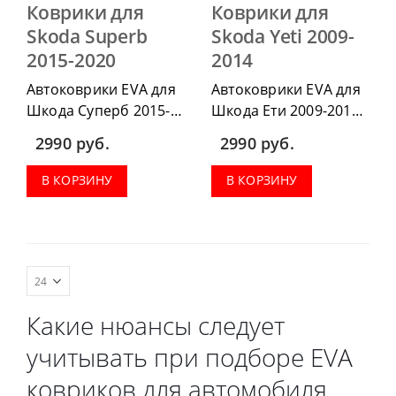
Коврики для
Коврики для
Skoda Superb
Skoda Yeti 2009-
2015-2020
2014
Автоковрики EVA для
Автоковрики EVA для
Шкода Суперб 2015-
Шкода Ети 2009-2014
2020 можно
можно приобрести в
2990
руб.
2990
руб.
приобрести в
комплектации:
комплектации:
водительский коврик,
В КОРЗИНУ
В КОРЗИНУ
водительский коврик,
комплект передних,
комплект передних,
коврики в салон,
коврики в салон,
коврик в багажник.
коврик в багажник.
Какие нюансы следует
учитывать при подборе EVA
ковриков для автомобиля