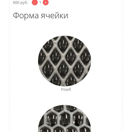
-
+
600
руб.
1
Форма ячейки
Ромб