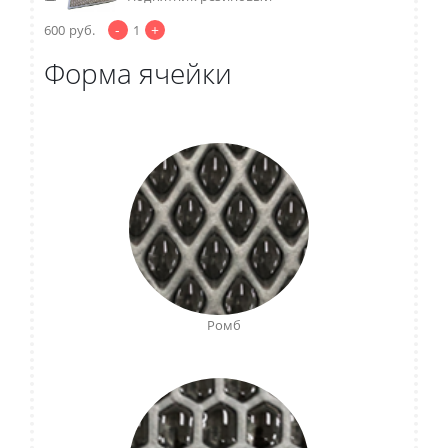
-
+
600
руб.
1
Форма ячейки
Ромб