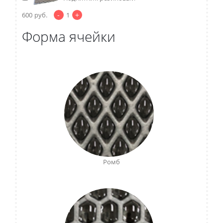
-
+
600
руб.
1
Форма ячейки
Ромб