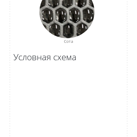
Сота
Условная схема