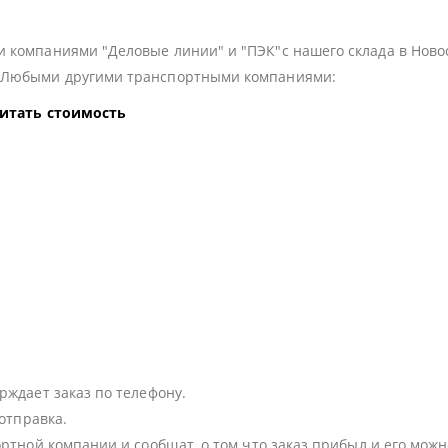
 компаниями "Деловые линии" и "ПЭК"с нашего склада в Ново
з Любыми другими транспортными компаниями:
читать стоимость
:
рждает заказ по телефону.
 отправка.
ортной компании и сообщат, о том что заказ прибыл и его можн