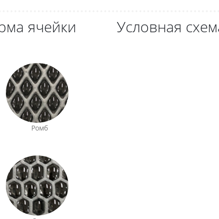
рма ячейки
Условная схем
Ромб