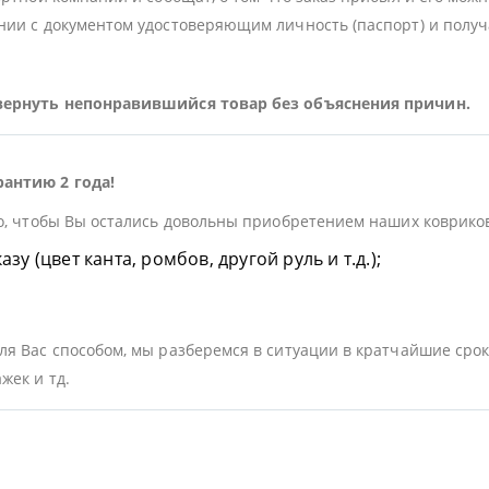
ии с документом удостоверяющим личность (паспорт) и получа
 вернуть непонравившийся товар без объяснения причин.
рантию 2 года!
о, чтобы Вы остались довольны приобретением наших ковриков.
у (цвет канта, ромбов, другой руль и т.д.);
я Вас способом, мы разберемся в ситуации в кратчайшие срок
жек и тд.