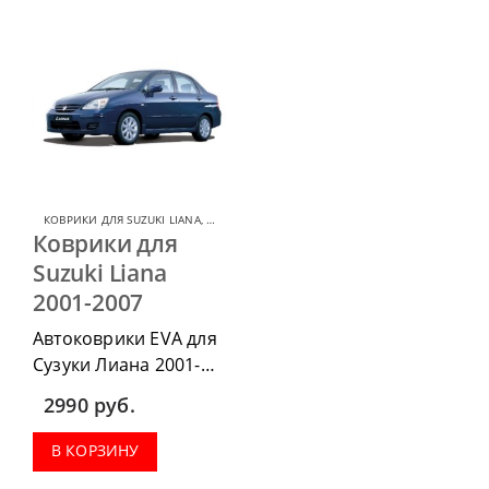
КОВРИКИ ДЛЯ SUZUKI LIANA
,
КОВРИКИ ДЛЯ SUZUKI
Коврики для
Suzuki Liana
2001-2007
Автоковрики EVA для
Сузуки Лиана 2001-
2007 можно
2990
руб.
приобрести в
комплектации:
В КОРЗИНУ
водительский коврик,