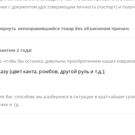
ии с документом удостоверяющим личность (паспорт) и получа
 вернуть непонравившийся товар без объяснения причин.
рантию 2 года!
о, чтобы Вы остались довольны приобретением наших ковриков.
у (цвет канта, ромбов, другой руль и т.д.);
я Вас способом, мы разберемся в ситуации в кратчайшие срок
жек и тд.