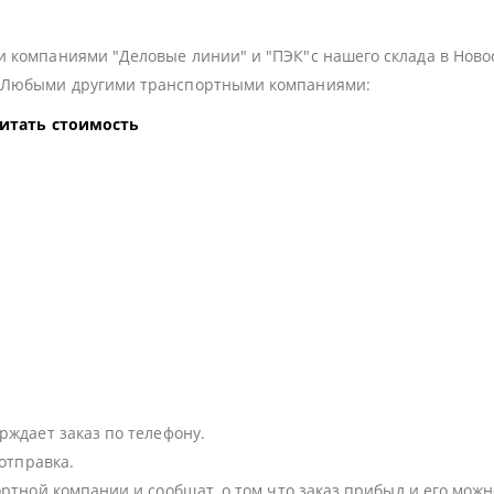
 компаниями "Деловые линии" и "ПЭК"с нашего склада в Ново
з Любыми другими транспортными компаниями:
читать стоимость
:
рждает заказ по телефону.
 отправка.
ортной компании и сообщат, о том что заказ прибыл и его можн