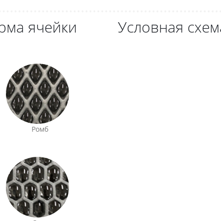
рма ячейки
Условная схем
Ромб