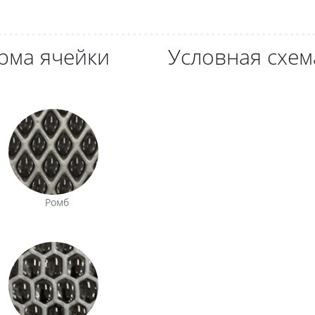
рма ячейки
Условная схем
Ромб