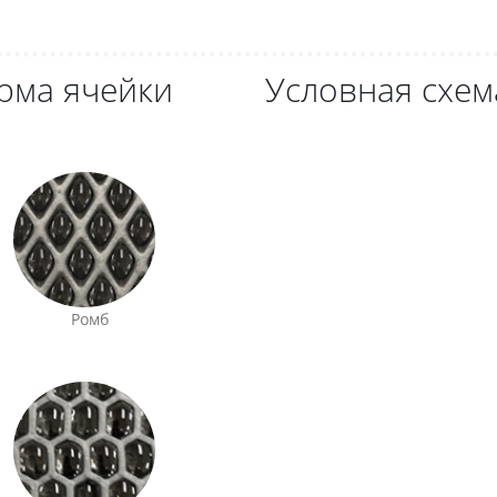
рма ячейки
Условная схем
Ромб