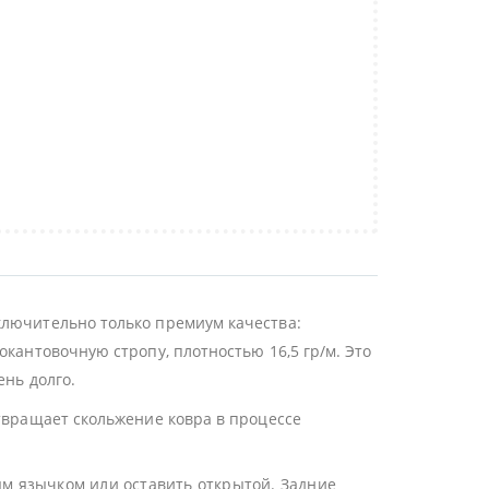
ключительно только премиум качества:
окантовочную стропу, плотностью 16,5 гр/м. Это
ень долго.
отвращает скольжение ковра в процессе
ым язычком или оставить открытой. Задние