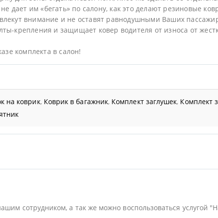
не дает им «бегать» по салону, как это делают резиновые ков
влекут внимание и не оставят равнодушными Ваших пассажи
ты-крепления и защищает ковер водителя от износа от жестк
казе комплекта в салон!
к на коврик
,
Коврик в багажник
,
Комплект заглушек
,
Комплект 
ятник
нашим сотрудником, а так же можно воспользоваться услугой "