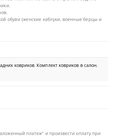
рики.
ров.
ой обуви (женские каблуки, военные берцы и
задних ковриков
,
Комплект ковриков в салон
,
Наложенный платеж" и произвести оплату при