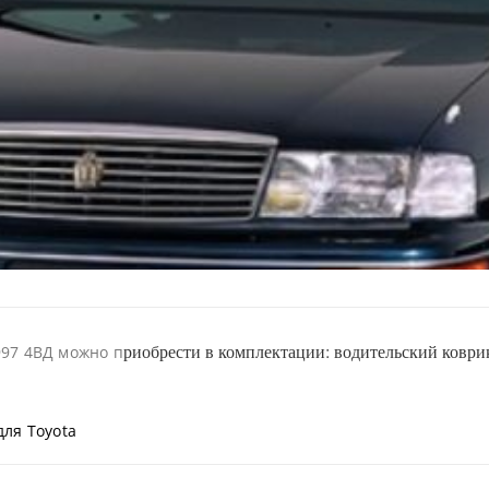
риобрести в комплектации: водительский коврик
997 4ВД можно п
для Toyota