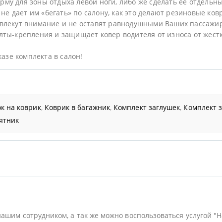
му для зоны отдыха левой ноги, либо же сделать ее отдельн
не дает им «бегать» по салону, как это делают резиновые ков
влекут внимание и не оставят равнодушными Ваших пассажи
ты-крепления и защищает ковер водителя от износа от жестк
казе комплекта в салон!
к на коврик
,
Коврик в багажник
,
Комплект заглушек
,
Комплект 
ятник
нашим сотрудником, а так же можно воспользоваться услугой "