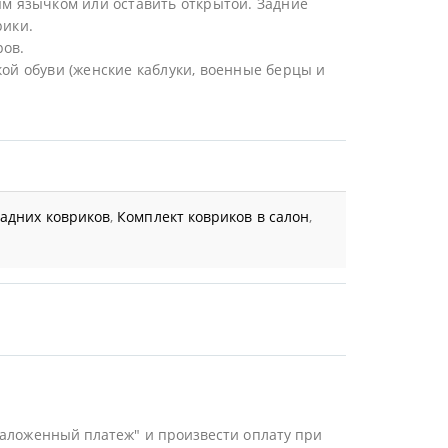
ым язычком или оставить открытой. Задние
рики.
ров.
ой обуви (женские каблуки, военные берцы и
задних ковриков
,
Комплект ковриков в салон
,
Наложенный платеж" и произвести оплату при