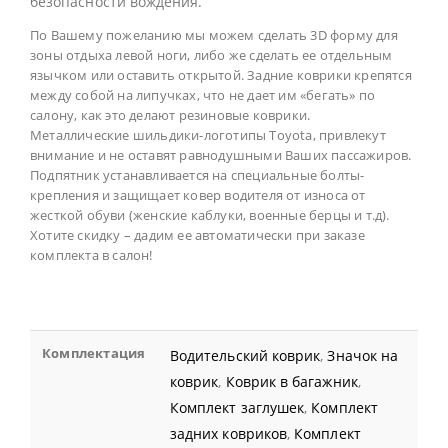
безопасности вождения.
По Вашему пожеланию мы можем сделать 3D форму для
зоны отдыха левой ноги, либо же сделать ее отдельным
язычком или оставить открытой. Задние коврики крепятся
между собой на липучках, что не дает им «бегать» по
салону, как это делают резиновые коврики.
Металлические шильдики-логотипы Toyota, привлекут
внимание и не оставят равнодушными Ваших пассажиров.
Подпятник устанавливается на специальные болты-
крепления и защищает ковер водителя от износа от
жесткой обуви (женские каблуки, военные берцы и т.д).
Хотите скидку – дадим ее автоматически при заказе
комплекта в салон!
Комплектация
Водительский коврик
,
Значок на
коврик
,
Коврик в багажник
,
Комплект заглушек
,
Комплект
задних ковриков
,
Комплект