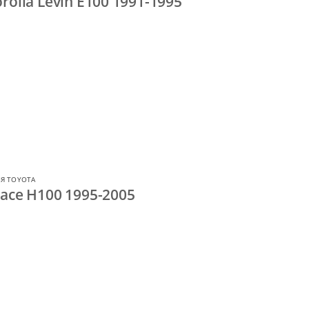
rolla Levin E100 1991-1995
Я TOYOTA
ace H100 1995-2005