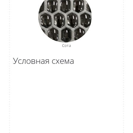
Сота
Условная схема