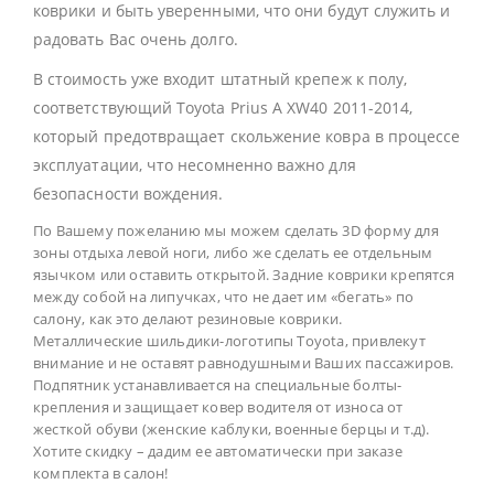
коврики и быть уверенными, что они будут служить и
радовать Вас очень долго.
В стоимость уже входит штатный крепеж к полу,
соответствующий Toyota Prius A XW40 2011-2014,
который предотвращает скольжение ковра в процессе
эксплуатации, что несомненно важно для
безопасности вождения.
По Вашему пожеланию мы можем сделать 3D форму для
зоны отдыха левой ноги, либо же сделать ее отдельным
язычком или оставить открытой. Задние коврики крепятся
между собой на липучках, что не дает им «бегать» по
салону, как это делают резиновые коврики.
Металлические шильдики-логотипы Toyota, привлекут
внимание и не оставят равнодушными Ваших пассажиров.
Подпятник устанавливается на специальные болты-
крепления и защищает ковер водителя от износа от
жесткой обуви (женские каблуки, военные берцы и т.д).
Хотите скидку – дадим ее автоматически при заказе
комплекта в салон!