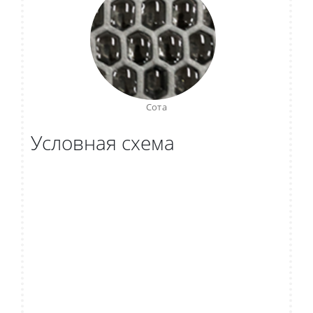
Сота
Условная схема