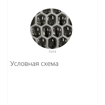
Сота
Условная схема