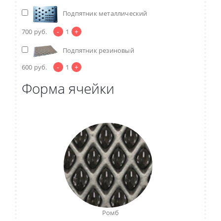
Подпятник металлический
-
+
700
руб.
1
Подпятник резиновый
-
+
600
руб.
1
Форма ячейки
Ромб